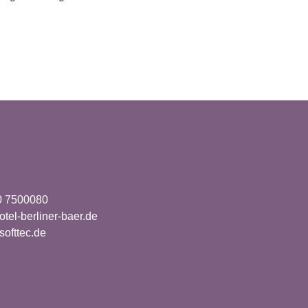
0 7500080
tel-berliner-baer.de
ofttec.de