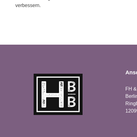
verbessern.
Ansc
FH &
Berli
Ring
12099