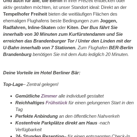
Und auch für alle, die Berlin
in ihrer Freizeit entdecken oder
aktiv gestalten möchten, ist unser Standort ideal: Direkt an der
Tempelhofer Freiheit
bieten die weitläufigen Flächen des
ehemaligen Flughafens beste Bedingungen zum
Joggen,
Radfahren, Inline-Skaten
oder
Kiten
.
Der Bus fährt Sie
innerhalb von 30 Minuten zum Kurfürstendamm und Sie
erreichen das Brandenburger Tor / Unter den Linden mit der
U-Bahn innerhalb von 7 Stationen.
Zum Flughafen
BER-Berlin
Brandenburg
benötigen Sie mit dem Auto lediglich 20 Minuten.
Deine Vorteile im Hotel Berliner Bär:
Top-Lage
– Zentral gelegen!
Gemütliche
Zimmer
alle individuell gestaltet
Reichhaltiges
Frühstück
für einen gelungenen Start in den
Tag
Perfekte Anbindung
an den öffentlichen Nahverkeh
Kostenfreie Parkplätze direkt am Haus
-nach
Verfügbarkeit
24- Stunden Rezeption
– für einen entspannten Check-In